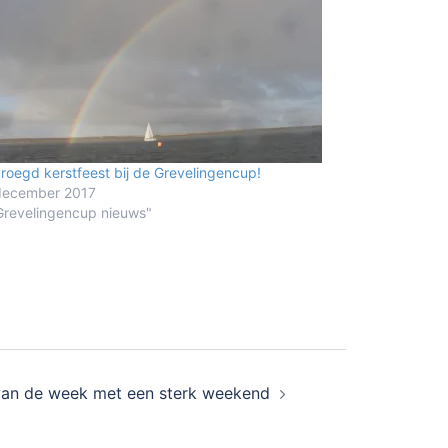
roegd kerstfeest bij de Grevelingencup!
december 2017
Grevelingencup nieuws"
van de week met een sterk weekend