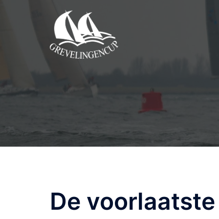
Ga
naar
de
inhoud
De voorlaatste