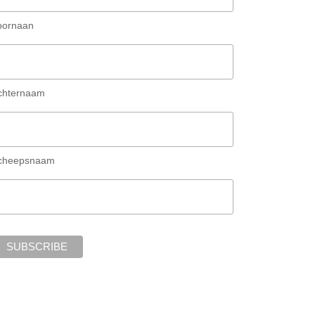
oornaan
chternaam
cheepsnaam