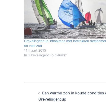
Grevelingencup inhaalrace met betrokken deelneme
en veel zon
11 maart 2015
In "Grevelingencup nieuws"
Bericht
Een warme zon in koude condities 
navigatie
Grevelingencup