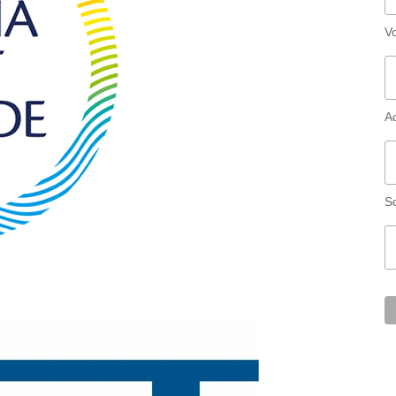
V
A
S