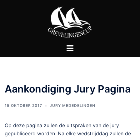
Ga
naar
de
inhoud
Toggle
menu
Aankondiging Jury Pagina
15 OKTOBER 2017
JURY MEDEDELINGEN
Op deze pagina zullen de uitspraken van de jury
gepubliceerd worden. Na elke wedstrijddag zullen de