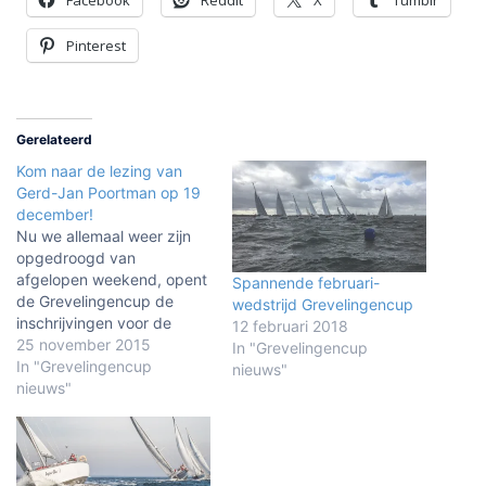
Facebook
Reddit
X
Tumblr
Pinterest
Gerelateerd
Kom naar de lezing van
Gerd-Jan Poortman op 19
december!
Nu we allemaal weer zijn
opgedroogd van
afgelopen weekend, opent
Spannende februari-
de Grevelingencup de
wedstrijd Grevelingencup
inschrijvingen voor de
12 februari 2018
lezing op 19 december
25 november 2015
In "Grevelingencup
2015. Wil jij weten hoe het
In "Grevelingencup
nieuws"
is om weken achtereen
nieuws"
nooit echt droog te zijn?
Hoe het is om dag en
nacht met 20 knopen over
het water te stuiven?…