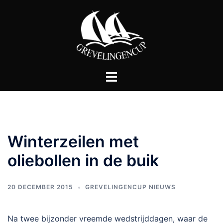
Ga
naar
de
inhoud
Toggle
menu
Winterzeilen met
oliebollen in de buik
20 DECEMBER 2015
GREVELINGENCUP NIEUWS
Na twee bijzonder vreemde wedstrijddagen, waar de