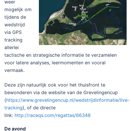
weer
mogelijk om
tijdens de
wedstrijd
via GPS
tracking
allerlei
tactische en strategische informatie te verzamelen
voor latere analyses, leermomenten en vooral
vermaak.
Deze zijn natuurlijk ook voor het thuisfront te
bewonderen via de website van de Grevelingencup
(
https://www.grevelingencup.nl/wedstrijdinformatie/live-
tracking
), of de directe
link:
http://raceqs.com/regattas/66348
De avond