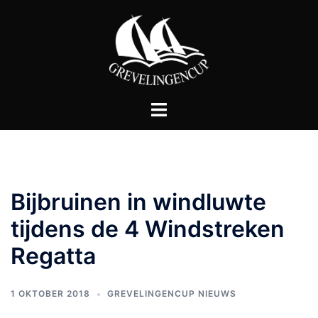
Ga
naar
de
inhoud
Toggle
menu
Bijbruinen in windluwte
tijdens de 4 Windstreken
Regatta
1 OKTOBER 2018
GREVELINGENCUP NIEUWS