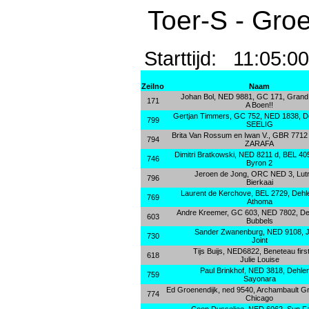
Toer-S - Gro
Starttijd: 11:0
Zeilno
Naam
Johan Bol, NED 9881, GC 171, Grand 
171
A Boen!!
Gertjan Timmers, GC 752, NED 1838, D
799
SEELIG
Brita Van Rossum en Iwan V., GBR 771
794
ZARAFA
Dimitri Bratkowski, NED 8211 d, BEL 405
746
Byron 2
Jeroen de Jong, ORC NED 3, Lut
796
Bierkaai
Laurent de Kerchove, BEL 2729, Dehl
769
Athoma
Andre Kreemer, GC 603, NED 7802, De
603
Bubbels
Sander Zwanenburg, NED 9108, 
730
Joint
Tijs Buijs, NED6822, Beneteau firs
618
Julie Louise
Paul Brinkhof, NED 3818, Dehler
759
Sayonara
Ed Groenendijk, ned 9540, Archambault G
774
Chicago