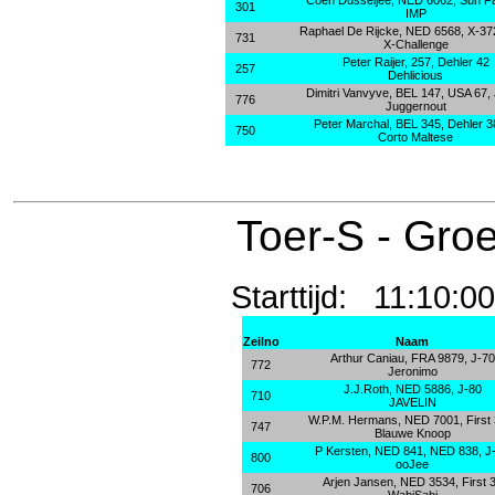
Coen Dusseljee, NED 6062, Sun F
301
IMP
Raphael De Rijcke, NED 6568, X-37
731
X-Challenge
Peter Raijer, 257, Dehler 42
257
Dehlicious
Dimitri Vanvyve, BEL 147, USA 67,
776
Juggernout
Peter Marchal, BEL 345, Dehler 3
750
Corto Maltese
Toer-S - Gro
Starttijd: 11:1
Zeilno
Naam
Arthur Caniau, FRA 9879, J-70
772
Jeronimo
J.J.Roth, NED 5886, J-80
710
JAVELIN
W.P.M. Hermans, NED 7001, First 
747
Blauwe Knoop
P Kersten, NED 841, NED 838, J
800
ooJee
Arjen Jansen, NED 3534, First 
706