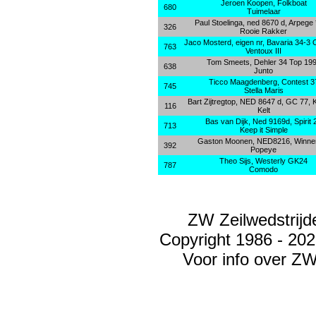
Jeroen Koopen, Folkboat
680
Tuimelaar
Paul Stoelinga, ned 8670 d, Arpege 
326
Rooie Rakker
Jaco Mosterd, eigen nr, Bavaria 34-3
763
Ventoux III
Tom Smeets, Dehler 34 Top 19
638
Junto
Ticco Maagdenberg, Contest 3
745
Stella Maris
Bart Zijtregtop, NED 8647 d, GC 77, K
116
Kelt
Bas van Dijk, Ned 9169d, Spirit 
713
Keep it Simple
Gaston Moonen, NED8216, Winne
392
Popeye
Theo Sijs, Westerly GK24
787
Comodo
ZW Zeilwedstrij
Copyright 1986 - 20
Voor info over Z