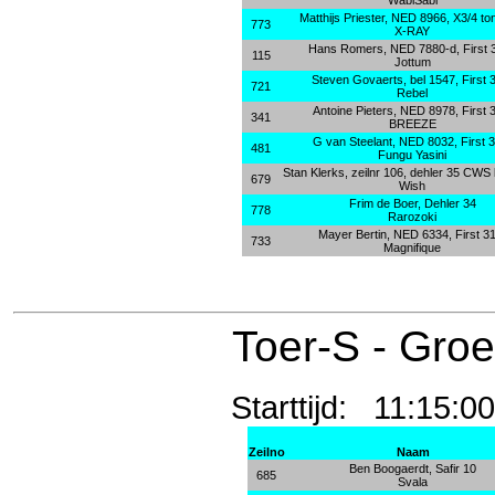
WabiSabi
Matthijs Priester, NED 8966, X3/4 to
773
X-RAY
Hans Romers, NED 7880-d, First 
115
Jottum
Steven Govaerts, bel 1547, First 
721
Rebel
Antoine Pieters, NED 8978, First 
341
BREEZE
G van Steelant, NED 8032, First 3
481
Fungu Yasini
Stan Klerks, zeilnr 106, dehler 35 CWS k
679
Wish
Frim de Boer, Dehler 34
778
Rarozoki
Mayer Bertin, NED 6334, First 31
733
Magnifique
Toer-S - Gro
Starttijd: 11:1
Zeilno
Naam
Ben Boogaerdt, Safir 10
685
Svala