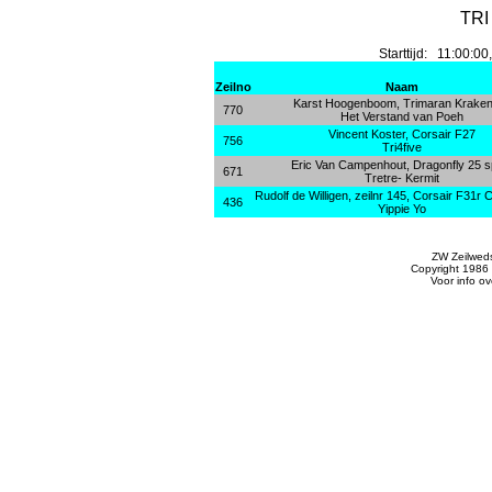
TRI
Starttijd: 11:00
Zeilno
Naam
Karst Hoogenboom, Trimaran Kraken
770
Het Verstand van Poeh
Vincent Koster, Corsair F27
756
Tri4five
Eric Van Campenhout, Dragonfly 25 s
671
Tretre- Kermit
Rudolf de Willigen, zeilnr 145, Corsair F31r 
436
Yippie Yo
ZW Zeilweds
Copyright 1986 
Voor info o