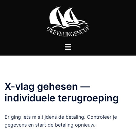
Ga
naar
de
inhoud
Toggle
menu
X-vlag gehesen —
individuele terugroeping
Er ging iets mis tijdens de betaling. Controleer je
gegevens en start de betaling opnieuw.