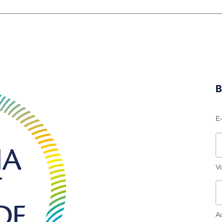
B
E
V
A