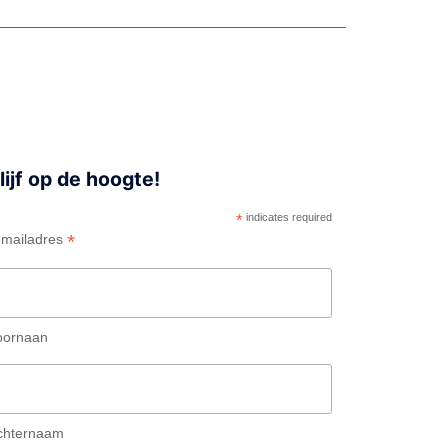
lijf op de hoogte!
*
indicates required
*
-mailadres
oornaan
chternaam